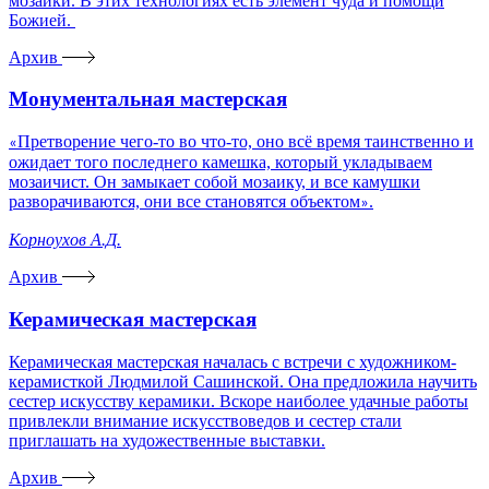
мозаики. В этих технологиях есть элемент чуда и помощи
Божией.
Архив
Монументальная мастерская
Претворение чего-то во что-то, оно всё время таинственно и
«
ожидает того последнего камешка, который укладываем
мозаичист. Он замыкает собой мозаику, и все камушки
разворачиваются, они все становятся объектом
.
»
Корноухов А.Д.
Архив
Керамическая мастерская
Керамическая мастерская началась с встречи с художником-
керамисткой Людмилой Сашинской. Она предложила научить
сестер искусству керамики. Вскоре наиболее удачные работы
привлекли внимание искусствоведов и сестер стали
приглашать на художественные выставки.
Архив