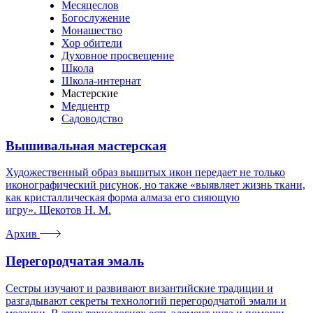
Месяцеслов
Богослужение
Монашество
Хор обители
Духовное просвещение
Школа
Школа-интернат
Мастерские
Медцентр
Садоводство
Вышивальная мастерская
Художественный образ вышитых икон передает не только
иконографический рисунок, но также «выявляет жизнь ткани,
как кристаллическая форма алмаза его сияющую
игру». Щекотов Н. М.
Архив
Перегородчатая эмаль
Сестры изучают и развивают византийские традиции и
разгадывают секреты технологий перегородчатой эмали и