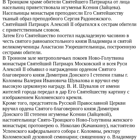
В Троицком храме обители Святейшего Патриарха от лица
насельниц приветствовала игуменья Ксения (Зайцева).
Насельницы монастыря преподнесли Его Святейшеству
тканый образ преподобного Сергия Радонежского.
Святейший Патриарх Алексий II обратился к сестрам обители
с приветственным словом.
Затем Его Святейшество посетил надкладезную часовню в
честь святого равноапостольного князя Владимира и святой
великомученицы Анастасии Узорешительницы, построенную
сестрами обители.
В Тронном зале митрополичьих покоев Ново-Голутвина
монастыря Святейший Патриарх Московский и всея Руси
Алексий II объявил о награждении орденом Святого
благоверного князя Димитрия Донского I степени главы г.
Коломны Валерия Ивановича Шувалова и вручил ему
высокую церковную награду. В. И. Шувалов от имени
жителей города передал в дар Его Святейшеству картину с
изображением Коломенского кремля.
Кроме того, предстоятель Русской Православной Церкви
вручил ордена Святого благоверного князя Димитрия
Донского III степени игуменье Ксении (Зайцевой),
настоятельнице Свято-Троицкого Ново-Голутвина женского
монастыря; протоиерею о. Николаю (Качанкину), настоятелю
Успенского кафедрального собора г. Коломны, ректору
Коломенской духовной семинарии; священнику о. Владимиру