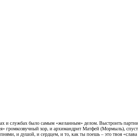
 службах было самым «желанным» делом. Выстроить партии в 
лся» громкозвучный хор, и архимандрит Матфей (Мормыль), спуст
упнями, и душой, и сердцем, и то, как ты поешь – это твоя «слав