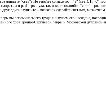
вариваете “свет”? Не теряйте согласную – “т” (свет). И “с” про
адрезала и раз! – рванула, так и вы исполняйте “свет” – рванит
 и друг друга слушайте – мозжечок сделайте светлым, мозжечком 
ерь мы вспоминаем его труды и изучаем его наследие, наследи
ненного хора Троице-Сергиевой лавры и Московской духовной а