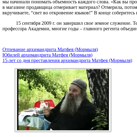
мы начинали понимать объемность каждого слова. «Как вы прого
в магазине продавщица отмеривает материал? Отмерила, потом н
вкручиваете, “свет во откровение языков!” В конце соберитесь
15 сентября 2009 г. он завершил свое земное служение. Теп
профессора Академии, многие годы – главного регента объеди
Отпевание архимандрита Матфея (Мормыля)
Юбилей архимандрита Матфея (Мормыля)
15-лет со дня преставления архимандрита Матфея (Мормыля)