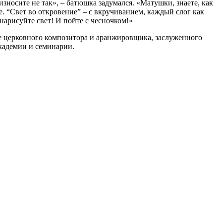
износите не так», – батюшка задумался. «Матушки, знаете, как
е. “Свет во откровение” – с вкручиванием, каждый слог как
нарисуйте свет! И пойте с чесночком!»
е церковного композитора и аранжировщика, заслуженного
кадемии и семинарии.