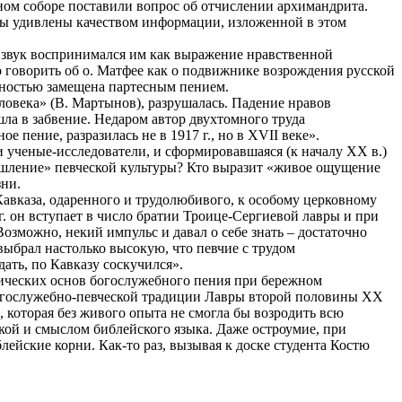
вном соборе поставили вопрос об отчислении архимандрита.
: мы удивлены качеством информации, изложенной в этом
й звук воспринимался им как выражение нравственной
 говорить об о. Матфее как о подвижнике возрождения русской
олностью замещена партесным пением.
овека» (В. Мартынов), разрушалась. Падение нравов
ла в забвение. Недаром автор двухтомного труда
пение, разразилась не в 1917 г., но в ХVII веке».
 ученые-исследователи, и сформировавшаяся (к началу ХХ в.)
ышление» певческой культуры? Кто выразит «живое ощущение
зни.
вказа, одаренного и трудолюбивого, к особому церковному
г. он вступает в число братии Троице-Сергиевой лавры и при
озможно, некий импульс и давал о себе знать – достаточно
выбрал настолько высокую, что певчие с трудом
ать, по Кавказу соскучился».
фических основ богослужебного пения при бережном
 богослужебно-певческой традиции Лавры второй половины ХХ
, которая без живого опыта не смогла бы возродить всю
кой и смыслом библейского языка. Даже остроумие, при
блейские корни. Как-то раз, вызывая к доске студента Костю