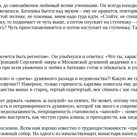
о, до самозабвения любимый всеми учениками. Он всегда находи
козаписи. Батюшка бьется над звуком – ему не нравится, повторя
той лесенке, не понимая, зачем надо туда идти. «Стойте, не спе
ку, то поднимает ее чуть выше, а потом опускает на ступеньку –
гу? Чуть приостанавливается и потом наступает на ступеньку. Так
 хочется быть регентом». Он улыбнулся и ответил: «Что ты, харак
Троицкой Сергиевой лавры и Московской духовной академии и сем
при всем уважении и любви к батюшке готов и обижаться, и упря
моли» и «диезы» душевного разлада и недовольства?! Какую же с
звучие?! Наверное, только горячность харизмы помогала ему доб
нства монах и старец, тертый-перетертый, мог сбивать с нас пы
т держать «камень за пазухой» на певчих. Не может, потому что 
сть и непримиренность душевную, которой так много в совреме
 недосказанность, непрощенность становились «занозой» – помех
тию выстроить, как чистую грань алмаза, и преподнести, как ше
гословии. Всем нам хорошо известно о труднодостижимости «пре
духовный собор. На одного из начальствующих монастыря напис