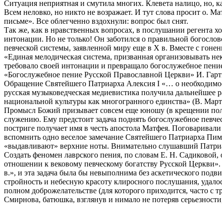
Ситуация неприятная и смутила многих. Клевета налицо, но, ка
Всем неловко, но никто не возражает. И тут слова просит о. 
письме». Все облегченно вздохнули: вопрос был снят.
Так же, как в нравственных вопросах, в послушании регента 
интонации. Но не только! Он заботился о правильной богосло
певческой системы, заявленной миру еще в Х в. Вместе с гоне
«Единая мелодическая система, призванная организовывать не
требовало своей интонации и превращало богослужебное пение 
«Богослужебное пение Русской Православной Церкви» И. Гартман
Обращение Святейшего Патриарха Алексия I «… о необходимост
русская музыковедческая медиевистика получила дальнейшее р
национальной культуры как многогранного единства» (В. Март
Промысл Божий призывает совсем еще юношу (в крещении полу
служению. Ему предстоит задача поднять богослужебное певческ
постриге получает имя в честь апостола Матфея. Поговаривали 
вспомнить одно веселое замечание Святейшего Патриарха Пимен
«выдавливают» верхние ноты. Внимательно слушавший Патриарх
Создать феномен лаврского пения, по словам Е. Н. Садиковой
отношении к вековому певческому богатству Русской Церкви».
в.», и эта задача была бы невыполнима без аскетического подв
стройность и небесную красоту клиросного послушания, удало
полном доброжелательстве (для которого приходится, часто с т
Смирнова, батюшка, взглянув и нимало не потеряв серьезности