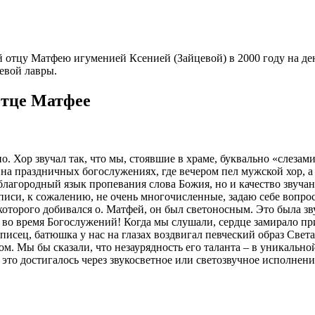
отцу Матфею игуменией Ксенией (Зайцевой) в 2000 году на день
евой лавры.
отце Матфее
. Хор звучал так, что мы, стоявшие в храме, буквально «слезам
 на праздничных богослужениях, где вечером пел мужской хор,
к благородный язык пропевания слова Божия, но и качество звуч
си, к сожалению, не очень многочисленные, задаю себе вопрос: 
которого добивался о. Матфей, он был светоносным. Это была зв
о во время Богослужений! Когда мы слушали, сердце замирало п
писец, батюшка у нас на глазах воздвигал певческий образ Свет
м. Мы бы сказали, что незаурядность его таланта – в уникальн
это достигалось через звукосветное или светозвучное исполнение