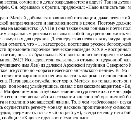
к всегда, сомнение в душу закрадывается: а вдруг? Так на духо
Матфей. Он, обращаясь к братии, предложил: «Надо написать так
хора о. Матфей добивался правильной интонации, даже певчески
вской направленности и наполненности в целом. Поэтому должно
нием на монашество (ХVII в.) она также была гонима и почти п
ким сакральным ритмом и освящать собой внутреннюю жизнь чел
в «музыку для церкви». Древнерусская певческая культура приш
 отметил, что «… катастрофа, постигшая русское богослужебное 
и преодолеть порочное певческое наследие ХIХ в.» восприняли
азвитие, но… «забуксовала». Кто восстановит «историческое м
ынов, 261)? Исследователи оказались в отрыве от церковной жи
чившего имя Лев) из далекой Архонской глубинки Северного Ка
ое искусство до «образа небесного ангельского пения». В 1961 
о влиянии «архонского пения» на стиль лаврского исполнения. В
а. Патриаршая служба, поет хор о. Матфея, но тональность он 
, под конец улыбнувшись, сказал с кавказским акцентом: «Вид
, о. Матфею помогло «глубокое знание литургических, гимногра
 На его плечи легла забота о создании «целостной органичной
ига и подлинно монашеской жизни. То, в чем «забуксовала» наука
сь осуществить регенту-монаху, насквозь пропитанному символи
рудом, сдерживать тот самый острый ум), всегда имело у него би
, сообщил: «К доске идут кости смиренные».