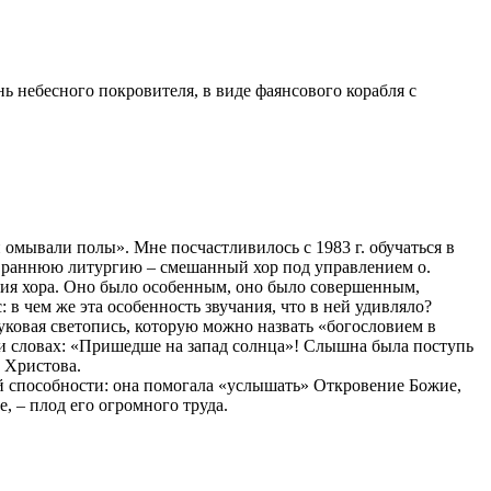
 небесного покровителя, в виде фаянсового корабля с
и омывали полы». Мне посчастливилось с 1983 г. обучаться в
 а раннюю литургию – смешанный хор под управлением о.
ания хора. Оно было особенным, оно было совершенным,
в чем же эта особенность звучания, что в ней удивляло?
уковая светопись, которую можно назвать «богословием в
ри словах: «Пришедше на запад солнца»! Слышна была поступь
а Христова.
ой способности: она помогала «услышать» Откровение Божие,
, – плод его огромного труда.