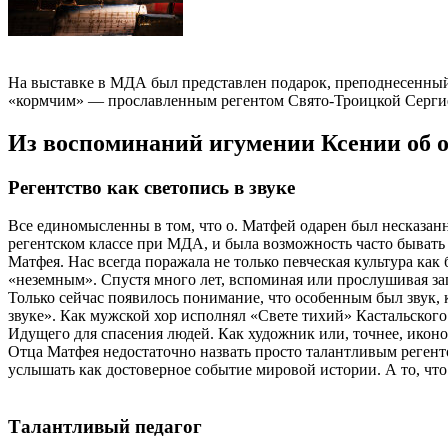
На выставке в МДА был представлен подарок, преподнесенный 
«кормчим» — прославленным регентом Свято-Троицкой Серги
Из воспоминаний игумении Ксении об 
Регентство как светопись в звуке
Все единомысленны в том, что о. Матфей одарен был несказанно
регентском классе при МДА, и была возможность часто бывать
Матфея. Нас всегда поражала не только певческая культура ка
«неземным». Спустя много лет, вспоминая или прослушивая запи
Только сейчас появилось понимание, что особенным был звук, 
звуке». Как мужской хор исполнял «Свете тихий» Кастальског
Идущего для спасения людей. Как художник или, точнее, иконо
Отца Матфея недостаточно назвать просто талантливым регенто
услышать как достоверное событие мировой истории. А то, что 
Талантливый педагог