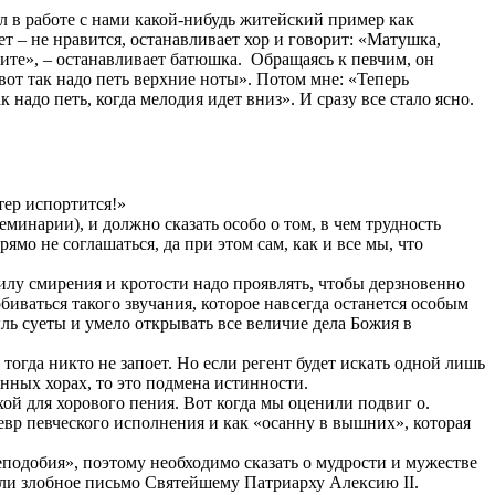
л в работе с нами какой-нибудь житейский пример как
ет – не нравится, останавливает хор и говорит: «Матушка,
шите», – останавливает батюшка. Обращаясь к певчим, он
 вот так надо петь верхние ноты». Потом мне: «Теперь
 надо петь, когда мелодия идет вниз». И сразу все стало ясно.
тер испортится!»
инарии), и должно сказать особо о том, в чем трудность
мо не соглашаться, да при этом сам, как и все мы, что
илу смирения и кротости надо проявлять, чтобы дерзновенно
иваться такого звучания, которое навсегда останется особым
ль суеты и умело открывать все величие дела Божия в
тогда никто не запоет. Но если регент будет искать одной лишь
нных хорах, то это подмена истинности.
ой для хорового пения. Вот когда мы оценили подвиг о.
девр певческого исполнения и как «осанну в вышних», которая
подобия», поэтому необходимо сказать о мудрости и мужестве
али злобное письмо Святейшему Патриарху Алексию II.