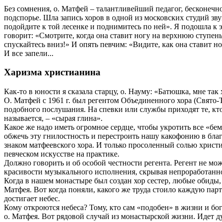
Без сомнения, о. Матфей – талантливейший педагог, бесконечн
подспорье. Шла запись хоров в одной из московских студий зву
подойдите к той лесенке и поднимитесь по ней». Я подошла к э
говорит: «Смотрите, когда она ставит ногу на верхнюю ступень
спускайтесь вниз!» И опять певчим: «Видите, как она ставит но
И все запели...
Харизма христианина
Как-то в юности я сказала старцу, о. Науму: «Батюшка, мне так
О. Матфей с 1961 г. был регентом Объединенного хора (Свято-
подобного послушания. На спевки или службы приходят те, кто 
называется, – «сырая глина».
Какое же надо иметь огромное сердце, чтобы укротить все «бе
обжечь эту гнилостность и перестроить нашу какофонию в благо
знаком матфеевского хора. И только просоленный солью христиа
певческом искусстве на практике.
Должно говорить и об особой честности регента. Регент не може
красивости музыкального исполнения, скрывая непроработанно
Когда в нашем монастыре был создан хор сестер, любые обиды,
Матфея. Вот когда поняли, какого же труда стоило каждую пар
достигает небес.
Кому откроются небеса? Тому, кто сам «подобен» в жизни и бо
о. Матфея. Вот рядовой случай из монастырской жизни. Идет 