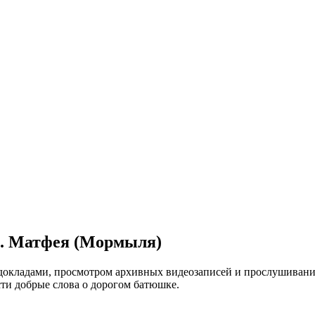
им. Матфея (Мормыля)
окладами, просмотром архивных видеозаписей и прослушиванием
сти добрые слова о дорогом батюшке.