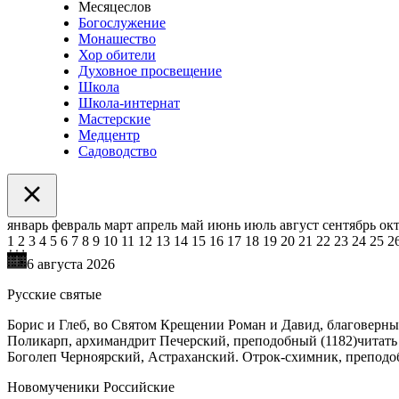
Месяцеслов
Богослужение
Монашество
Хор обители
Духовное просвещение
Школа
Школа-интернат
Мастерские
Медцентр
Садоводство
январь
февраль
март
апрель
май
июнь
июль
август
сентябрь
ок
1
2
3
4
5
6
7
8
9
10
11
12
13
14
15
16
17
18
19
20
21
22
23
24
25
2
6 августа 2026
Русские святые
Борис и Глеб, во Святом Крещении Роман и Давид, благоверные
Поликарп, архимандрит Печерский, преподобный (1182)
читать
Боголеп Черноярский, Астраханский. Отрок-схимник, преподо
Новомученики Российские