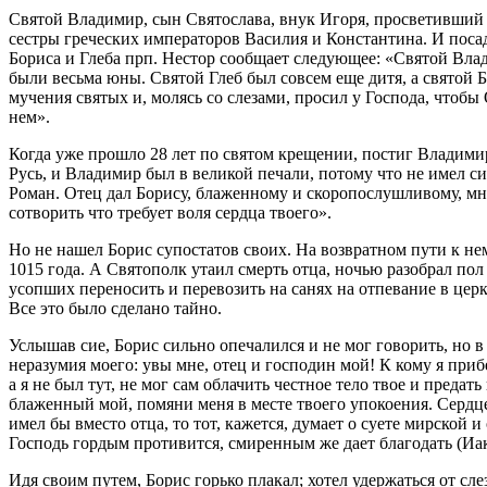
Святой Владимир, сын Святослава, внук Игоря, просветивший
сестры греческих императоров Василия и Константина. И посад
Бориса и Глеба прп. Нестор сообщает следующее: «Святой Влади
были весьма юны. Святой Глеб был совсем еще дитя, а святой 
мучения святых и, мо­лясь со слезами, просил у Господа, чтобы
нем».
Когда уже прошло 28 лет по святом крещении, постиг Владимир
Русь, и Владимир был в великой печали, потому что не имел 
Роман. Отец дал Борису, блаженному и скоропослушливому, мно
сотворить что требует воля сердца твоего».
Но не нашел Борис супостатов своих. На возвратном пути к не
1015 года. А Святополк утаил смерть отца, ночью разобрал пол 
усопших переносить и перевозить на санях на отпевание в це
Все это было сделано тайно.
Услышав сие, Борис сильно опечалился и не мог говорить, но в 
неразумия моего: увы мне, отец и господин мой! К кому я прибе
а я не был тут, не мог сам облачить честное тело твое и преда
блаженный мой, помяни меня в месте твоего упокоения. Сердце 
имел бы вместо отца, то тот, кажется, думает о суете мирской
Господь гордым противится, смиренным же дает благодать (Иак.
Идя своим путем, Борис горько плакал; хотел удержаться от слез,