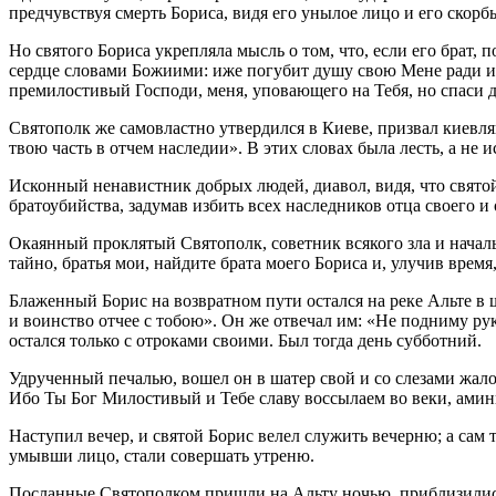
предчувствуя смерть Бориса, видя его унылое лицо и его скорб
Но святого Бориса укрепляла мысль о том, что, если его брат, 
сердце словами Божиими: иже погубит душу свою Мене ради и Ев
премилостивый Господи, меня, уповающего на Тебя, но спаси 
Святополк же самовластно утвердился в Киеве, призвал киевлян
твою часть в отчем наследии». В этих словах была лесть, а не и
Исконный ненавистник добрых людей, диавол, видя, что святой
братоубийства, задумав избить всех наследников отца своего и 
Окаянный проклятый Святополк, советник всякого зла и началь
тайно, братья мои, найдите брата моего Бориса и, улучив время
Блаженный Борис на возвратном пути остался на реке Альте в ш
и воинство отчее с тобою». Он же отвечал им: «Не подниму руки
остался только с отроками своими. Был тогда день субботний.
Удрученный печалью, вошел он в шатер свой и со слезами жало
Ибо Ты Бог Милостивый и Тебе славу воссылаем во веки, амин
Наступил вечер, и святой Борис велел служить вечерню; а сам
умывши лицо, стали совершать утреню.
Посланные Святополком пришли на Альту ночью, приблизились