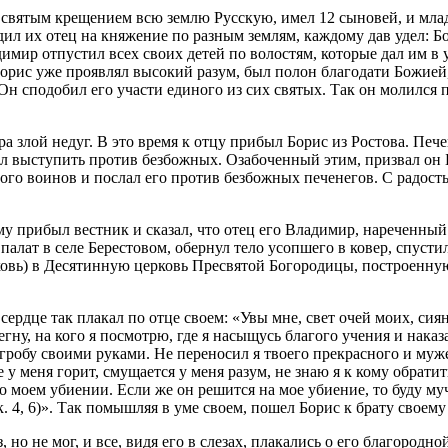
 святым крещением всю землю Русскую, имел 12 сыновей, и мла
ил их отец на княжение по раз­ным землям, каждому дав удел: Б
мир отпу­стил всех своих детей по волостям, которые дал им в у
Борис уже проявлял высокий разум, был полон благодати Божией,
 Он сподобил его участи единого из сих святых. Так он молился 
а злой недуг. В это время к отцу прибыл Борис из Ростова. Печ
сил выступить против безбожных. Озабоченный этим, призвал он
го воинов и послал его против безбожных печенегов. С радостью
му прибыл вестник и сказал, что отец его Владимир, нареченны
палат в селе Берестовом, обернул тело усопшего в ковер, спусти
рковь) в Десятинную церковь Пресвятой Богородицы, построенн
сердце так плакал по отце своем: «Увы мне, свет очей моих, сия
гну, на кого я посмотрю, где я насыщусь благого учения и наказ
ть гробу своими руками. Не переносил я твоего прекрасного и му
у меня горит, смущается у меня разум, не знаю я к кому обратить
 и о моем убиении. Если же он решится на мое убиение, то буду 
 4, 6)». Так помышляя в уме своем, пошел Борис к брату своему 
 но не мог, и все, видя его в слезах, плакались о его благородно