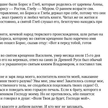
дшие были Борис и Глеб, которые родились от царевны Анны,
орису — Ростов, Глебу — Муром. О раннем возрасте свв.
правление, но Бориса и Глеба де­ржал при себе, потому что они
 знал грамоту и любил читать книги. Читал же он жития и
постоянно, а святой Глеб слушал его, безотлучно находясь при
енеги, кочевой народ тюркского происхождения, шли ратью на
 Бориса, которому во святом крещении было наречено имя
 пошел Борис, сказав отцу: «Вот я перед тобой, готов
й во святом крещении Василием, умер месяца июля 15-го дня
л его на веревках, отвез на санях (в Древней Руси был обычай
ую и украшенную святым князем Владимиром, и поставил там.
ние и заря лица моего, воспитатель юности моей, наказание
ания твоего разума? Увы мне, увы мне! Закатилось солнце мое,
жественного тела, не сподобился поцеловать твоих седин! О,
ся и поведать мою горькую печаль. Если к брату, которого я
мучеником Господу моему. Но не противлюсь, ибо пишется:
и говорил в душе: «Воля Твоя да будет, Господи мой».
й красоте и добром разуме. И кто мог не заплакать,