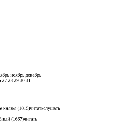
тябрь
ноябрь
декабрь
6
27
28
29
30
31
 князья (1015)
читать
слушать
бный (1667)
читать