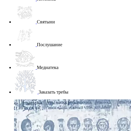
Святыни
Послушание
Медиатека
Заказать требы