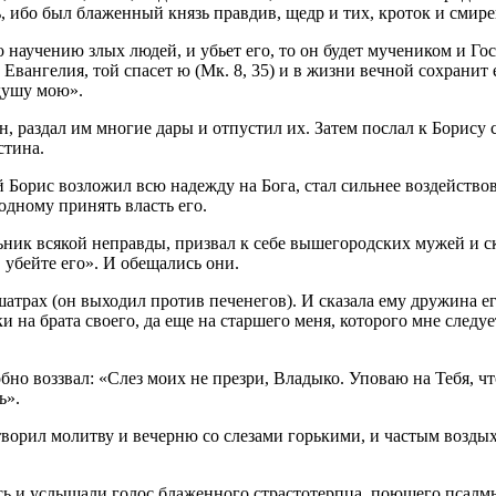
ь, ибо был блаженный князь правдив, щедр и тих, кроток и смире
по научению злых людей, и убьет его, то он будет мучеником и Г
ангелия, той спасет ю (Мк. 8, 35) и в жизни вечной сохранит е
душу мою».
, раздал им многие дары и отпустил их. Затем послал к Борису с
стина.
 Борис возложил всю надежду на Бога, стал сильнее воздействов
одному принять власть его.
ник всякой неправ­ды, призвал к себе вышегородских мужей и ск
, убейте его». И обещались они.
атрах (он выходил против печенегов). И сказала ему дружина ег
 на брата своего, да еще на старшего меня, которого мне следуе
бно воззвал: «Слез моих не презри, Владыко. Уповаю на Тебя, 
ь».
 творил молитву и вечерню со слезами горькими, и частым возды
 и услышали голос блаженного страстотерпца, поющего псалмы,