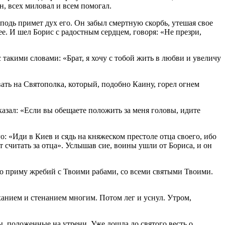
н, всех миловал и всем помогал.
осподь примет дух его. Он забыл смертную скорбь, утешая свое
е. И шел Борис с радостным сердцем, говоря: «Не презри,
 такими словами: «Брат, я хочу с тобой жить в любви и увеличу
ать на Святополка, который, подобно Каину, горел огнем
азал: «Если вы обещаете положить за меня головы, идите
о: «Иди в Киев и сядь на княжеском престоле отца своего, ибо
т считать за отца». Услышав сие, воины ушли от Бориса, и он
что приму жребий с Твоими рабами, со всеми святыми Твоими.
ханием и стенанием многим. Потом лег и уснул. Утром,
 положенные на утрени. Уже дошла до святого весть о