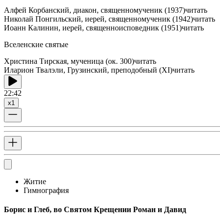
Алфей Корбанский, диакон, священномученик (1937)
читать
Николай Понгильский, иерей, священномученик (1942)
читать
Иоанн Калинин, иерей, священноисповедник (1951)
читать
Вселенские святые
Христина Тирская, мученица (ок. 300)
читать
Иларион Твалэли, Грузинский, преподобный (XI)
читать
22:42
x
1
Житие
Гимнография
Борис и Глеб, во Святом Крещении Роман и Давид