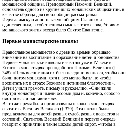
монашеской общины. Преподобный Пахомий Великий,
основатель одного из крупнейших монашеских общежитий, в
качестве образца для своих общин рассматривал
Иерусалимскую апостольскую общину. Главным и
единственным, в собственном смысле этого слова, Уставом
монашеского жития всегда было Святое Евангелие.
Первые монастырские школы
Православное монашество с древних времен обращало
внимание на воспитание и образование детей и юношества.
Первые монастырские школы известны уже в IV веке в
Египте в монастырях преподобного Пахомия Великого (†
348). «Цель воспитания их была не единственно та, чтобы они
были потом монахами, хотя и это могло быть; но чтобы
воспитать их в страхе Божием и истинном благочестии».
Детей учили грамоте, письму и рукоделию. «Они жили
внутри монастыря и имели особый дом и, конечно, особого
смотрителя и наставников».
В это же время были организованы школы в монастырях
святителя Василия Великого († 379). Эти школы были
предназначены для детей разных судеб, разных возрастов и
сословий. Святитель Василий Великий в первую очередь
говорит о принятии в такие школы детей-сирот, «чтобы в