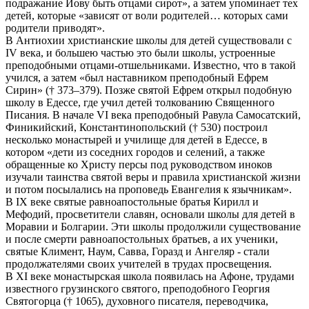
подражание Иову быть отцами сирот», а затем упоминает тех
детей, которые «зависят от воли родителей… которых сами
родители приводят».
В Антиохии христианские школы для детей существовали с
IV века, и большею частью это были школы, устроенные
преподобными отцами-отшельниками. Известно, что в такой
учился, а затем «был наставником преподобный Ефрем
Сирин» († 373–379). Позже святой Ефрем открыл подобную
школу в Едессе, где учил детей толкованию Священного
Писания. В начале VI века преподобный Равула Самосатский,
Финикийский, Константинопольский († 530) построил
несколько монастырей и училище для детей в Едессе, в
котором «дети из соседних городов и селений, а также
обращенные ко Христу персы под руководством иноков
изучали таинства святой веры и правила христианской жизни
и потом посылались на проповедь Евангелия к язычникам».
В IX веке святые равноапостольные братья Кирилл и
Мефодий, просветители славян, основали школы для детей в
Моравии и Болгарии. Эти школы продолжили существование
и после смерти равноапостольных братьев, а их ученики,
святые Климент, Наум, Савва, Горазд и Ангеляр - стали
продолжателями своих учителей в трудах просвещения.
В XI веке монастырская школа появилась на Афоне, трудами
известного грузинского святого, преподобного Георгия
Cвятогорца († 1065), духовного писателя, переводчика,