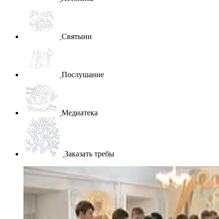
Святыни
Послушание
Медиатека
Заказать требы