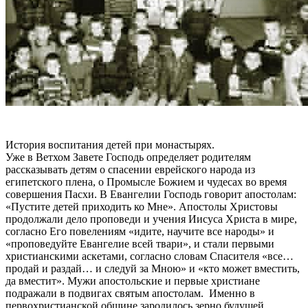
История воспитания детей при монастырях.
Уже в Ветхом Завете Господь определяет родителям
рассказывать детям о спасении еврейского народа из
египетского плена, о Промысле Божием и чудесах во время
совершения Пасхи. В Евангелии Господь говорит апостолам:
«Пустите детей приходить ко Мне». Апостолы Христовы
продолжали дело проповеди и учения Иисуса Христа в мире,
согласно Его повелениям «идите, научите все народы» и
«проповедуйте Евангелие всей твари», и стали первыми
христианскими аскетами, согласно словам Спасителя «все…
продай и раздай… и следуй за Мною» и «кто может вместить,
да вместит». Мужи апостольские и первые христиане
подражали в подвигах святым апостолам. Именно в
первохристианской общине зародилось зерно будущей