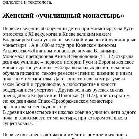
филолога и текстолога.
Женский «училищный монастырь»
Первые сведения об обучении детей при монастырях на Руси
относятся к XI веку, когда в Киеве великим князем
Владимиром были устроены мужской и женский «училищные
монастыри». А в 1086-м году при Киевском женском
Андреевском-Янчином монастыре внучка Владимира
Мономаха преподобная Анна Всеволодовна († 1112) открыла
девичье училище – первое в истории Руси и Европы женское
монастырское училище. «Собраши младых девиц, неколико
обучала писанию, такоже ремеслам: пению, швению и иным
полезным им занятиям. Да от юности навыкнут разумети
закон Божий и трудолюбие, а любострастие в юности
воздержанием умертвят». Другая великая русская святая,
преподобная Евфросиния Полоцкая († 1173), при открытом
ею же девичьем Спасо-Преображенском монастыре
организовала женскую школу.
В древних монастырских школах обычно учились дети одного
пола, в зависимости от монастыря, при котором эта школа
существовала.
Первые пять-шесть лет жизни имеют огромное значение в