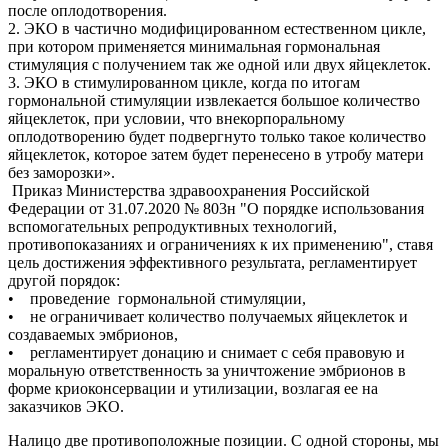
после оплодотворения.
2. ЭКО в частично модифицированном естественном цикле,
при котором применяется минимальная гормональная
стимуляция с получением так же одной или двух яйцеклеток.
3. ЭКО в стимулированном цикле, когда по итогам
гормональной стимуляции извлекается большое количество
яйцеклеток, при условии, что внекорпоральному
оплодотворению будет подвергнуто только такое количество
яйцеклеток, которое затем будет перенесено в утробу матери
без заморозки».
Приказ Министерства здравоохранения Российской
Федерации от 31.07.2020 № 803н "О порядке использования
вспомогательных репродуктивных технологий,
противопоказаниях и ограничениях к их применению", ставя
цель достижения эффективного результата, регламентирует
другой порядок:
• проведение гормональной стимуляции,
• не ограничивает количество получаемых яйцеклеток и
создаваемых эмбрионов,
• регламентирует донацию и снимает с себя правовую и
моральную ответственность за уничтожение эмбрионов в
форме криоконсервации и утилизации, возлагая ее на
заказчиков ЭКО.
Налицо две противоположные позиции. С одной стороны, мы