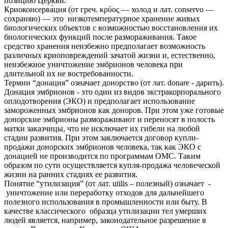
позицию Церкви.
Криоконсерва́ция (от греч. κρύος — холод и лат. conservo —
сохраняю) — это низкотемпературное хранение живых
биологических объектов с возможностью восстановления их
биологических функций после размораживания. Такое
средство хранения неизбежно предполагает возможность
различных криоповреждений зачатой жизни и, естественно,
неизбежное уничтожение эмбрионов человека при
длительной их не востребованности.
Термин “донация” означает донорство (от лат. donare - дарить).
Донация эмбрионов - это один из видов экстракорпорального
оплодотворения (ЭКО) и предполагает использование
замороженных эмбрионов как доноров. При этом уже готовые
донорские эмбрионы размораживают и переносят в полость
матки заказчицы, что не исключает их гибели на любой
стадии развития. При этом заключается договор купли-
продажи донорских эмбрионов человека, так как ЭКО с
донацией не производится по программам ОМС. Таким
образом по сути осуществляется купля-продажа человеческой
жизни на ранних стадиях ее развития.
Понятие “утилизация” (от лат. utilis – полезный) означает -
уничтожение или переработку отходов для дальнейшего
полезного использования в промышленности или быту. В
качестве классического образца утилизации тел умерших
людей является, например, законодательное разрешение в