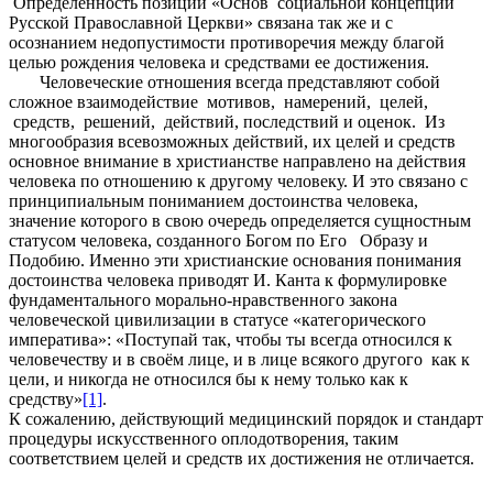
Определенность позиции «Основ социальной концепции
Русской Православной Церкви» связана так же и с
осознанием недопустимости противоречия между благой
целью рождения человека и средствами ее достижения.
Человеческие отношения всегда представляют собой
сложное взаимодействие мотивов, намерений, целей,
средств, решений, действий, последствий и оценок. Из
многообразия всевозможных действий, их целей и средств
основное внимание в христианстве направлено на действия
человека по отношению к другому человеку. И это связано с
принципиальным пониманием достоинства человека,
значение которого в свою очередь определяется сущностным
статусом человека, созданного Богом по Его Образу и
Подобию. Именно эти христианские основания понимания
достоинства человека приводят И. Канта к формулировке
фундаментального морально-нравственного закона
человеческой цивилизации в статусе «категорического
императива»: «Поступай так, чтобы ты всегда относился к
человечеству и в своём лице, и в лице всякого другого как к
цели, и никогда не относился бы к нему только как к
средству»
[1]
.
К сожалению, действующий медицинский порядок и стандарт
процедуры искусственного оплодотворения, таким
соответствием целей и средств их достижения не отличается.