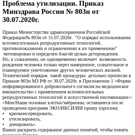
Проблема утилизации. Приказ
Минздрава России № 803н от
30.07.2020г.
Приказ Министерства здравоохранения Российской
Федерации№ 803н от 31.07.2020г. "О порядке использования
вспомогательных репродуктивных технологий,
противопоказаниях и ограничениях к их применению"
мотивирован и определен благой целью деторождения.
Но, к сожалению, он одновременно включает возможность
рождения человека только через намеренное, сознательное и
планируемое уничтожение других человеческих жизней.
Технический порядок такой процедуры детально прописан в
Приказе 803н МЗ РФ от 30.07.2020г. в Приложении 1 «Форма
информированного добровольного согласия на медицинское
вмешательство с применением вспомогательных
репродуктивных технологий и искусственной инсеминации»:
«Мои/Наши половые клетки/эмбрионы, оставшиеся после
проведения программ ЭКО/ИКСИ/ИИ прошу (просим):
• криоконсервировать,
• утилизировать,
• донировать».
Важно раскрыть содержание данных понятий, чтобы понять