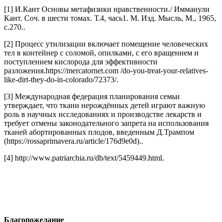
[1] И.Кант Основы метафизики нравственности./ Имманули
Кант. Соч. в шести томах. Т.4, чась1. М. Изд. Мысль, М., 1965,
с.270..
[2] Процесс утилизации включает помещение человеческих
тел в контейнер с соломой, опилками, с его вращением и
поступлением кислорода для эффективности
разложения.https://mercatornet.com /do-you-treat-your-relatives-
like-dirt-they-do-in-colorado/72373/.
[3] Международная федерация планирования семьи
утверждает, что ткани нерождённых детей играют важную
роль в научных исследованиях и производстве лекарств и
требует отмены законодательного запрета на использования
тканей абортированных плодов, введенным Д.Трампом
(https://rossaprimavera.ru/article/176d9e0d)..
[4] http://www.patriarchia.ru/db/text/5459449.html.
Благопожелание