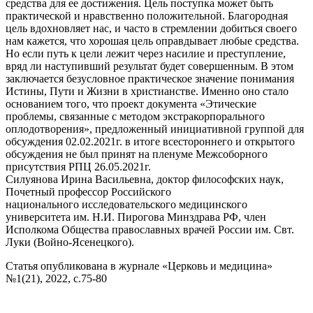
средства для ее достижения. Цель поступка может быть
практической и нравственно положительной. Благородная
цель вдохновляет нас, и часто в стремлении добиться своего
нам кажется, что хорошая цель оправдывает любые средства.
Но если путь к цели лежит через насилие и преступление,
вряд ли наступивший результат будет совершенным. В этом
заключается безусловное практическое значение понимания
Истины, Пути и Жизни в христианстве. Именно оно стало
основанием того, что проект документа «Этические
проблемы, связанные с методом экстракорпорального
оплодотворения», предложенный инициативной группой для
обсуждения 02.02.2021г. в итоге всестороннего и открытого
обсуждения не был принят на пленуме Межсоборного
присутствия РПЦ 26.05.2021г.
Силуянова Ирина Васильевна, доктор философских наук,
Почетный профессор Российского
национального исследовательского медицинского
университета им. Н.И. Пирогова Минздрава РФ, член
Исполкома Общества православных врачей России им. Свт.
Луки (Войно-Ясенецкого).
Статья опубликована в журнале «Церковь и медицина»
№1(21), 2022, с.75-80