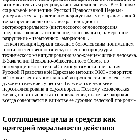
вспомогательным репродуктивным технологиям. В «Основах
социальной концепции Русской Православной Церкви»
утверждается: «Нравственно недопустимыми с православной
точки зрения являются… все разновидности
экстракорпорального (внетелесного) оплодотворения,
предполагающие заготовление, консервацию, намеренное
разрушение «избыточных» эмбрионов...»
Четкая позиция Церкви связана с богословским пониманием
противоестественности искусственной процедуры
технического манипулирования зарождением жизни человека.
В Заявлении Церковно-общественного Совета по
биомедицинской этике «О недопустимости признания
Русской Православной Церковью методик ЭКО» говорится:
«С точки зрения христианской антропологии человек – это
духовно-телесное существо. Телесность в человеке
персонализирована и одухотворена. Поэтому человеческая
жизнь, во всех аспектах ее проявления, включая чадородие,
всегда совершается в единстве ее духовно-телесной природы».
Соотношение цели и средств как
критерий моральности действия