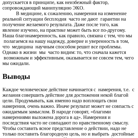
допускается в принципе, как неизбежный фактор,
сопровождающий манипуляцию ЭКО.
В медицине, к сожалению, намерения на изменение
реальной ситуации бесплодия часто не дают гарантии на
получение желаемого результата. Даже после того, как
явление изучено, на практике может быть все по-другому.
Наша благонамеренность, как правило, связана с тем, что мы
полагаемся на нашу надежду, доверие и уверенность в том,
что медицина научным способом решит все проблемы.
Однако в жизни мы часто видим: то, что сначала кажется
возможным и эффективным, оказывается не совсем тем, чего
мы ожидали.
Выводы
Каждое человеческое действие начинается с намерения, т.е. с
желания совершить действие для достижения некой благой
цели. Продумывать, как именно надо воплощать свои
намерения, очень важно. Иначе результат может не совпасть с
ожидаемым замыслом. В народе говорят, «благими
намерениями выложена дорога в ад». Намерения и
последствия часто не совпадают по нравственному смыслу.
Чтобы составить ясное представление о действии, надо не
только поставить благородную цель, но и выбрать достойные