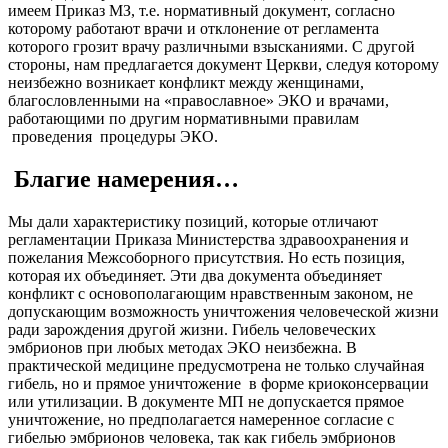
имеем Приказ МЗ, т.е. нормативный документ, согласно
которому работают врачи и отклонение от регламента
которого грозит врачу различными взысканиями. С другой
стороны, нам предлагается документ Церкви, следуя которому
неизбежно возникает конфликт между женщинами,
благословленными на «православное» ЭКО и врачами,
работающими по другим нормативными правилам
проведения процедуры ЭКО.
Благие намерения…
Мы дали характеристику позиций, которые отличают
регламентации Приказа Министерства здравоохранения и
пожелания Межсоборного присутствия. Но есть позиция,
которая их объединяет. Эти два документа объединяет
конфликт с основополагающим нравственным законом, не
допускающим возможность уничтожения человеческой жизни
ради зарождения другой жизни. Гибель человеческих
эмбрионов при любых методах ЭКО неизбежна. В
практической медицине предусмотрена не только случайная
гибель, но и прямое уничтожение в форме криоконсервации
или утилизации. В документе МП не допускается прямое
уничтожение, но предполагается намеренное согласие с
гибелью эмбрионов человека, так как гибель эмбрионов