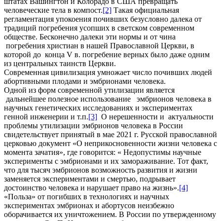
штатах Вашингтон и Колорадо в США превращать
человеческие тела в компост.
[2]
Такая официальная
регламентация упокоения почивших безусловно далека от
традиций погребения усопших в светском современном
обществе. Бесконечно далеки эти нормы и от чина
погребения христиан в нашей Православной Церкви, в
которой до конца V в. погребение верных было даже одним
из центральных таинств Церкви.
Современная цивилизация умножает число почивших людей
абортивными плодами и эмбрионами человека.
Одной из форм современной утилизации является
дальнейшее полезное использование эмбрионов человека в
научных генетических исследованиях и экспериментах
генной инженерии и т.п.
[3]
О нерешенности и актуальности
проблемы утилизации эмбрионов человека в России
свидетельствует принятый в мае 2021 г. Русской православной
церковью документ «О неприкосновенности жизни человека с
момента зачатия», где говорится: « Недопустимы научные
эксперименты с эмбрионами и их замораживание. Тот факт,
что для тысяч эмбрионов возможность развития и жизни
заменяется экспериментами и смертью, подрывает
достоинство человека и нарушает право на жизнь».
[4]
«Польза» от погибших в технологиях и научных
экспериментах эмбрионах и абортусов неизбежно
оборачивается их уничтожением. В России по утвержденному