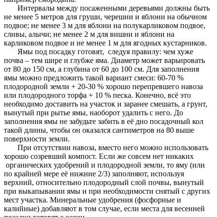
Интервалы между посаженными деревьями должны быть
не менее 5 метров для груши, черешни и яблони на обычном
подвое; не менее 3 м для яблони на полукарликовом подвое,
сливы, алычи; не менее 2 м для вишни и яблони на
карликовом подвое и не менее 1 м для ягодных кустарников.
Ямы под посадку готовят, следуя правилу: чем хуже
почва – тем шире и глубже яма. Диаметр может варьировать
от 80 до 150 см, а глубина от 60 до 100 см. Для заполнения
ямы можно предложить такой вариант смеси: 60-70 %
плодородной земли + 20-30 % хорошо перепревшего навоза
или плодородного торфа + 10 % песка. Конечно, всё это
необходимо доставить на участок и заранее смешать, а грунт,
вынутый при рытье ямы, наоборот удалить с него. До
заполнения ямы не забудьте забить в её дно посадочный кол
такой длины, чтобы он оказался сантиметров на 80 выше
поверхности земли.
При отсутствии навоза, вместо него можно использовать
хорошо созревший компост. Если же совсем нет никаких
органических удобрений и плодородной земли, то яму (или
по крайней мере её нижние 2/3) заполняют, используя
верхний, относительно плодородный слой почвы, вынутый
при выкапывании ямы и при необходимости снятый с других
мест участка. Минеральные удобрения (фосфорные и
калийные) добавляют в том случае, если места для весенней