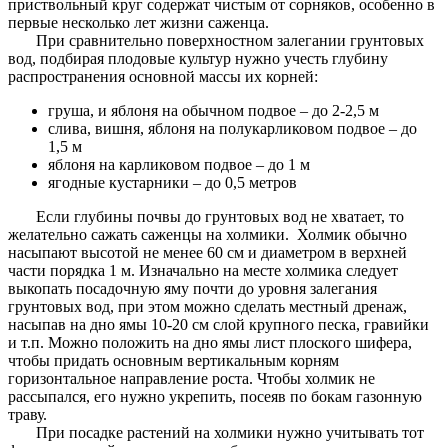
приствольный круг содержат чистым от сорняков, особенно в
первые несколько лет жизни саженца.
При сравнительно поверхностном залегании грунтовых
вод, подбирая плодовые культур нужно учесть глубину
распространения основной массы их корней:
груша, и яблоня на обычном подвое – до 2-2,5 м
слива, вишня, яблоня на полукарликовом подвое – до
1,5 м
яблоня на карликовом подвое – до 1 м
ягодные кустарники – до 0,5 метров
Если глубины почвы до грунтовых вод не хватает, то
желательно сажать саженцы на холмики. Холмик обычно
насыпают высотой не менее 60 см и диаметром в верхней
части порядка 1 м. Изначально на месте холмика следует
выкопать посадочную яму почти до уровня залегания
грунтовых вод, при этом можно сделать местный дренаж,
насыпав на дно ямы 10-20 см слой крупного песка, гравийки
и т.п. Можно положить на дно ямы лист плоского шифера,
чтобы придать основным вертикальным корням
горизонтальное направление роста. Чтобы холмик не
рассыпался, его нужно укрепить, посеяв по бокам газонную
траву.
При посадке растений на холмики нужно учитывать тот