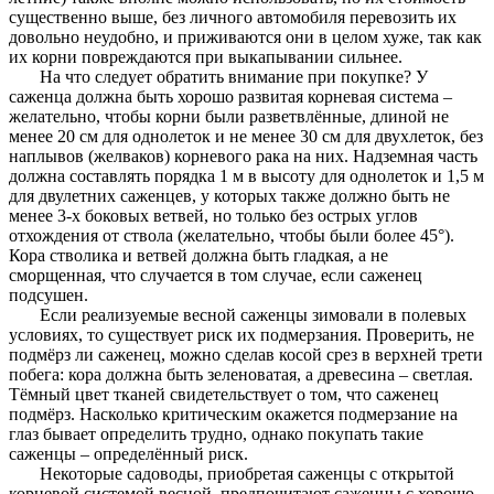
существенно выше, без личного автомобиля перевозить их
довольно неудобно, и приживаются они в целом хуже, так как
их корни повреждаются при выкапывании сильнее.
На что следует обратить внимание при покупке? У
саженца должна быть хорошо развитая корневая система –
желательно, чтобы корни были разветвлённые, длиной не
менее 20 см для однолеток и не менее 30 см для двухлеток, без
наплывов (желваков) корневого рака на них. Надземная часть
должна составлять порядка 1 м в высоту для однолеток и 1,5 м
для двулетних саженцев, у которых также должно быть не
менее 3-х боковых ветвей, но только без острых углов
отхождения от ствола (желательно, чтобы были более 45°).
Кора стволика и ветвей должна быть гладкая, а не
сморщенная, что случается в том случае, если саженец
подсушен.
Если реализуемые весной саженцы зимовали в полевых
условиях, то существует риск их подмерзания. Проверить, не
подмёрз ли саженец, можно сделав косой срез в верхней трети
побега: кора должна быть зеленоватая, а древесина – светлая.
Тёмный цвет тканей свидетельствует о том, что саженец
подмёрз. Насколько критическим окажется подмерзание на
глаз бывает определить трудно, однако покупать такие
саженцы – определённый риск.
Некоторые садоводы, приобретая саженцы с открытой
корневой системой весной, предпочитают саженцы с хорошо