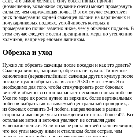
факт, что зимой холмик в силу объективных причин
(возвышение, возможное сдувание снега) может промерзнуть
сильнее, чем окружающая почва. В этом случае существует
риск подмерзания корней саженцев яблони на карликовых и
полукарликовых подвоях, устойчивость которых к
промерзанию почвы заметно ниже, чем у обычных подвоев. В
этом случае следует с осени предпринять меры по утеплению
холмиков, например еловым лапником.
Обрезка и уход
Нужно ли обрезать саженцы после посадки и как это делать?
Саженцы вишни, например, обрезать не нужно. Типичные
однолетние (неразветвлённые) саженцы других культур после
посадки нужно обрезать на высоте 70-80 см от земли. Это
необходимо для того, чтобы стимулировать рост боковых
ветвей и обычно за сезон вырастает несколько новых побегов.
Уже по мере их роста нужно из верхних, более вертикальных
побегов выбрать так называемый центральный проводник, а
из боковых оставить 3-4 побега, направленные в разные
стороны и имеющие углы отхождения от ствола более 45º. Все
остальные ветки и веточки удаляют, не оставляя даже
маленькие пеньки. Если по мере роста ветвей стало очевидно,
что все углы между ними и стволиком более острые, чем
нужно, то пока побеги не одревеснели, их можно