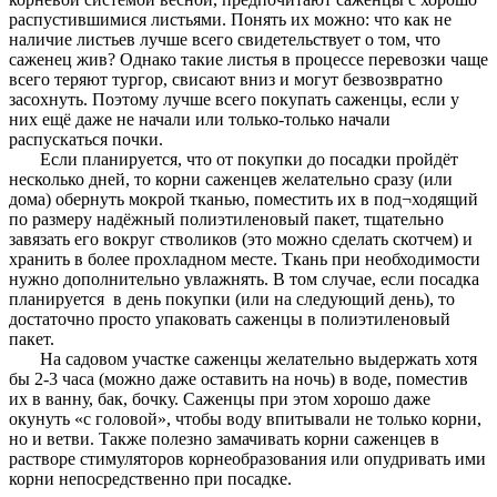
распустившимися листьями. Понять их можно: что как не
наличие листьев лучше всего свидетельствует о том, что
саженец жив? Однако такие листья в процессе перевозки чаще
всего теряют тургор, свисают вниз и могут безвозвратно
засохнуть. Поэтому лучше всего покупать саженцы, если у
них ещё даже не начали или только-только начали
распускаться почки.
Если планируется, что от покупки до посадки пройдёт
несколько дней, то корни саженцев желательно сразу (или
дома) обернуть мокрой тканью, поместить их в под¬ходящий
по размеру надёжный полиэтиленовый пакет, тщательно
завязать его вокруг стволиков (это можно сделать скотчем) и
хранить в более прохладном месте. Ткань при необходимости
нужно дополнительно увлажнять. В том случае, если посадка
планируется в день покупки (или на следующий день), то
достаточно просто упаковать саженцы в полиэтиленовый
пакет.
На садовом участке саженцы желательно выдержать хотя
бы 2-3 часа (можно даже оставить на ночь) в воде, поместив
их в ванну, бак, бочку. Саженцы при этом хорошо даже
окунуть «с головой», чтобы воду впитывали не только корни,
но и ветви. Также полезно замачивать корни саженцев в
растворе стимуляторов корнеобразования или опудривать ими
корни непосредственно при посадке.