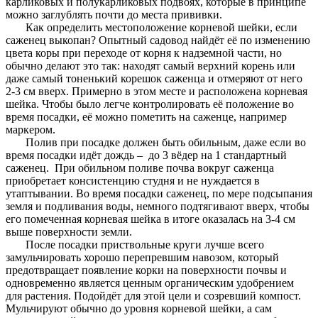
карликовых и полукарликовых подвоях, которые в принципе
можно заглублять почти до места прививки.
Как определить местоположение корневой шейки, если
саженец выкопан? Опытный садовод найдёт её по изменению
цвета коры при переходе от корня к надземной части, но
обычно делают это так: находят самый верхний корень или
даже самый тоненький корешок саженца и отмеряют от него
2-3 см вверх. Примерно в этом месте и расположена корневая
шейка. Чтобы было легче контролировать её положение во
время посадки, её можно пометить на саженце, например
маркером.
Полив при посадке должен быть обильным, даже если во
время посадки идёт дождь – до 3 вёдер на 1 стандартный
саженец. При обильном поливе почва вокруг саженца
приобретает консистенцию студня и не нуждается в
утаптывании. Во время посадки саженец, по мере подсыпания
земля и подливания воды, немного подтягивают вверх, чтобы
его помеченная корневая шейка в итоге оказалась на 3-4 см
выше поверхности земли.
После посадки приствольные круги лучше всего
замульчировать хорошо перепревшим навозом, который
предотвращает появление корки на поверхности почвы и
одновременно является ценным органическим удобрением
для растения. Подойдёт для этой цели и созревший компост.
Мульчируют обычно до уровня корневой шейки, а сам