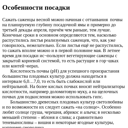
Особенности посадки
Сажать саженцы весной можно начиная с оттаивания почвы
на планируемую глубину посадочной ямы и примерно до
третьей декады апреля, причём чем раньше, тем лучше.
Конечные сроки в основном определяются тем, насколько
распустились листья реализуемых саженцев, что, как уже
говорилось, нежелательно. Если листья ещё не распустились,
то сажать вполне можно и в первой половине мая. В летнее
время для посадки ис¬пользуют вегетирующие саженцы с
закрытой корневой системой, то есть растущие в гор¬шках
или контей¬нерах.
Кислотность почвы (рН) для успешного произрастания
большинства плодовых культур должна находиться в
интервале 6,0…7,0, то есть быть слабокислой или
нейтральной. На более кислых почвах вносят нейтрализаторы
кислотности, например доломитовую муку, а на щелочных
почвах для подкисления можно использовать гипс.
Большинство древесных плодовых культур светолюбивы
и по возможности их следует сажать «на солнце». Особенно
любят солнце груша, черешня, абрикос и алыча; в несколько
меньшей степени – яблоня и слива; а сравнительно
теневыносливы – вишня и некоторые ягодные культуры,
например смородина.