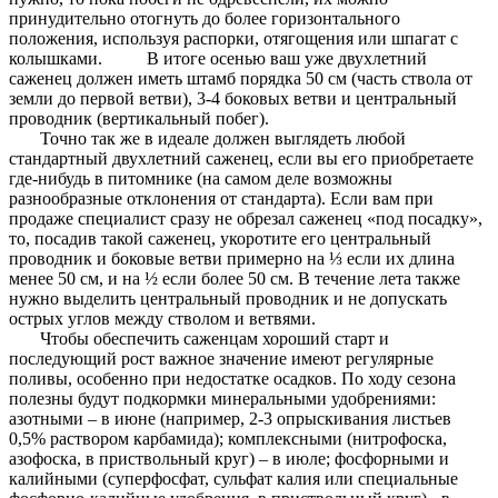
принудительно отогнуть до более горизонтального
положения, используя распорки, отягощения или шпагат с
колышками. В итоге осенью ваш уже двухлетний
саженец должен иметь штамб порядка 50 см (часть ствола от
земли до первой ветви), 3-4 боковых ветви и центральный
проводник (вертикальный побег).
Точно так же в идеале должен выглядеть любой
стандартный двухлетний саженец, если вы его приобретаете
где-нибудь в питомнике (на самом деле возможны
разнообразные отклонения от стандарта). Если вам при
продаже специалист сразу не обрезал саженец «под посадку»,
то, посадив такой саженец, укоротите его центральный
проводник и боковые ветви примерно на ⅓ если их длина
менее 50 см, и на ½ если более 50 см. В течение лета также
нужно выделить центральный проводник и не допускать
острых углов между стволом и ветвями.
Чтобы обеспечить саженцам хороший старт и
последующий рост важное значение имеют регулярные
поливы, особенно при недостатке осадков. По ходу сезона
полезны будут подкормки минеральными удобрениями:
азотными – в июне (например, 2-3 опрыскивания листьев
0,5% раствором карбамида); комплексными (нитрофоска,
азофоска, в приствольный круг) – в июле; фосфорными и
калийными (суперфосфат, сульфат калия или специальные