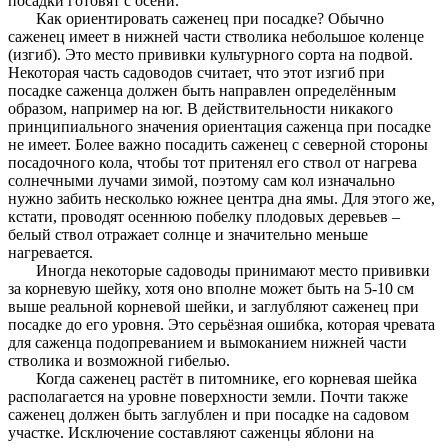
посадки готовят с осени.
Как ориентировать саженец при посадке? Обычно
саженец имеет в нижней части стволика небольшое коленце
(изгиб). Это место прививки культурного сорта на подвой.
Некоторая часть садоводов считает, что этот изгиб при
посадке саженца должен быть направлен определённым
образом, например на юг. В действительности никакого
принципиального значения ориентация саженца при посадке
не имеет. Более важно посадить саженец с северной стороны
посадочного кола, чтобы тот притенял его ствол от нагрева
солнечными лучами зимой, поэтому сам кол изначально
нужно забить несколько южнее центра дна ямы. Для этого же,
кстати, проводят осеннюю побелку плодовых деревьев –
белый ствол отражает солнце и значительно меньше
нагревается.
Иногда некоторые садоводы принимают место прививки
за корневую шейку, хотя оно вполне может быть на 5-10 см
выше реальной корневой шейки, и заглубляют саженец при
посадке до его уровня. Это серьёзная ошибка, которая чревата
для саженца подопреванием и вымоканием нижней части
стволика и возможной гибелью.
Когда саженец растёт в питомнике, его корневая шейка
располагается на уровне поверхности земли. Почти также
саженец должен быть заглублен и при посадке на садовом
участке. Исключение составляют саженцы яблони на