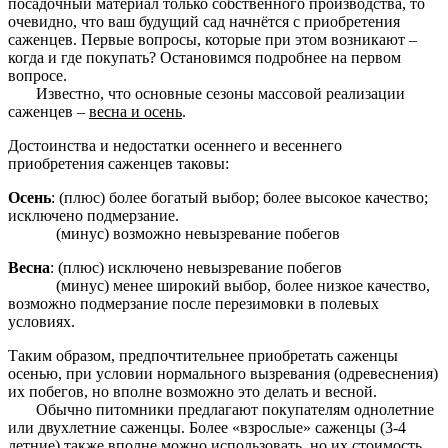
посадочный материал только собственного производства, то
очевидно, что ваш будущий сад начнётся с приобретения
саженцев. Первые вопросы, которые при этом возникают –
когда и где покупать? Остановимся подробнее на первом
вопросе.
Известно, что основные сезоны массовой реализации
саженцев –
весна и осень
.
Достоинства и недостатки осеннего и весеннего
приобретения саженцев таковы:
Осень
: (плюс) более богатый выбор; более высокое качество;
исключено подмерзание.
(минус) возможно невызревание побегов
Весна
: (плюс) исключено невызревание побегов
(минус) менее широкий выбор, более низкое качество,
возможно подмерзание после перезимовки в полевых
условиях.
Таким образом, предпочтительнее приобретать саженцы
осенью, при условии нормального вызревания (одревеснения)
их побегов, но вполне возможно это делать и весной.
Обычно питомники предлагают покупателям однолетние
или двухлетние саженцы. Более «взрослые» саженцы (3-4
летние) также вполне можно использовать, но их стоимость