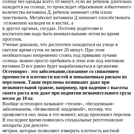
солнце без одежды всего 10 минут, если же ребенок длительно
находится на солнце, то происходит образование избыточного
количества витамина Д, ребенок начинает себя плохо
чувствовать. Метаболит витамина Д начинает способствовать
отложению кальция не в костях, а
в других органах, сосудах. Поэтому родителям и
воспитателям надо быть внимательными летом во время
прогулок.
Ученые доказали, что достаточно находиться на улице в
светлое время суток не менее 20 минут. При этом
необязательно непременно стоять под прямыми лучами
солнца- можно просто пребывать в тени или под зонтиком:
витамин D все равно будет вырабатываться в организме.
Остеопороз - это заболевание,связанное со снижением
прочности и плотности костей и повышенным риском их
переломов. Такие переломы возникают даже при
незначительной травме, например, при падении с высоты
своего роста или даже при поднятии незначительного груза
весом до 10 кг.
Вообще остеопороз называют «тихим», «бесшумным»
заболеванием, «безмолвной эпидемией», потому, что
проявляется оно лишь в тот момент, когда произошел перелом.
В последнее время появились специальные рентгеновские
аппараты для денсито-
метрии, которые позволяют измерить плотность костной