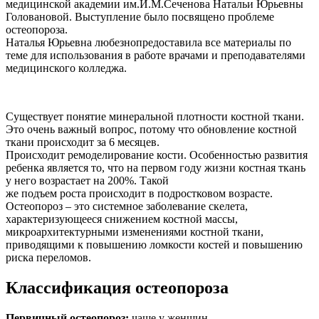
медицинской академии им.И.М.Сеченова Натальи Юрьевны
Головановой. Выступление было посвящено проблеме
остеопороза.
Наталья Юрьевна любезнопредоставила все материалы по
теме для использования в работе врачами и преподавателями
медицинского колледжа.
Существует понятие минеральной плотности костной ткани.
Это очень важный вопрос, потому что обновление костной
ткани происходит за 6 месяцев.
Происходит ремоделирование кости. Особенностью развития
ребенка является то, что на первом году жизни костная ткань
у него возрастает на 200%. Такой
же подъем роста происходит в подростковом возрасте.
Остеопороз – это системное заболевание скелета,
характеризующееся снижением костной массы,
микроархитектурными изменениями костной ткани,
приводящими к повышению ломкости костей и повышению
риска переломов.
Классификация остеопороза
Первичный остеопороз:
чаще у женщин