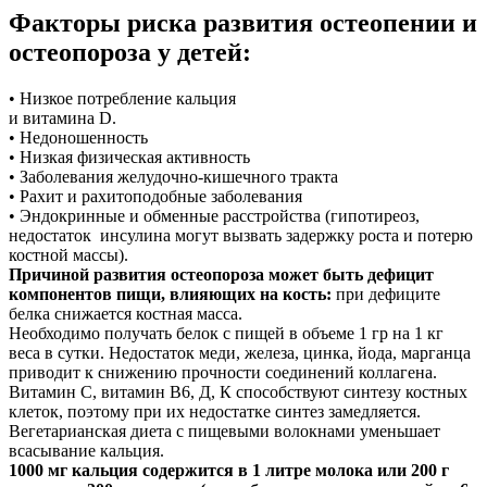
Факторы риска развития остеопении и
остеопороза у детей:
• Низкое потребление кальция
и витамина D.
• Недоношенность
• Низкая физическая активность
• Заболевания желудочно-кишечного тракта
• Рахит и рахитоподобные заболевания
• Эндокринные и обменные расстройства (гипотиреоз,
недостаток инсулина могут вызвать задержку роста и потерю
костной массы).
Причиной развития остеопороза может быть дефицит
компонентов пищи, влияющих на кость:
при дефиците
белка снижается костная масса.
Необходимо получать белок с пищей в объеме 1 гр на 1 кг
веса в сутки. Недостаток меди, железа, цинка, йода, марганца
приводит к снижению прочности соединений коллагена.
Витамин С, витамин В6, Д, К способствуют синтезу костных
клеток, поэтому при их недостатке синтез замедляется.
Вегетарианская диета с пищевыми волокнами уменьшает
всасывание кальция.
1000 мг кальция содержится в 1 литре молока или 200 г