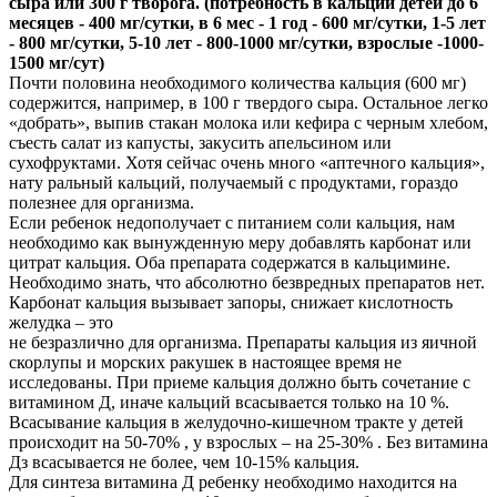
сыра или 300 г творога. (потребность в кальции детей до 6
месяцев - 400 мг/сутки, в 6 мес - 1 год - 600 мг/сутки, 1-5 лет
- 800 мг/сутки, 5-10 лет - 800-1000 мг/сутки, взрослые -1000-
1500 мг/сут)
Почти половина необходимого количества кальция (600 мг)
содержится, например, в 100 г твердого сыра. Остальное легко
«добрать», выпив стакан молока или кефира с черным хлебом,
съесть салат из капусты, закусить апельсином или
сухофруктами. Хотя сейчас очень много «аптечного кальция»,
нату ральный кальций, получаемый с продуктами, гораздо
полезнее для организма.
Если ребенок недополучает с питанием соли кальция, нам
необходимо как вынужденную меру добавлять карбонат или
цитрат кальция. Оба препарата содержатся в кальцимине.
Необходимо знать, что абсолютно безвредных препаратов нет.
Карбонат кальция вызывает запоры, снижает кислотность
желудка – это
не безразлично для организма. Препараты кальция из яичной
скорлупы и морских ракушек в настоящее время не
исследованы. При приеме кальция должно быть сочетание с
витамином Д, иначе кальций всасывается только на 10 %.
Всасывание кальция в желудочно-кишечном тракте у детей
происходит на 50-70% , у взрослых – на 25-30% . Без витамина
Дз всасывается не более, чем 10-15% кальция.
Для синтеза витамина Д ребенку необходимо находится на