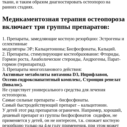
ткани, и таким образом диагностировать остеопороз на
ранних стадиях.
Медикаментозная терапия остеопороза
включает три группы препаратов:
1. Препараты, замедляющие костную резорбцию: Эстрогены и
селективные
модуляторы ЭР; Кальцитонины; Бисфосфонаты, Кальций.
2. Препараты, стимулирующие костеобразование: Фториды,
Гормон роста, Анаболические стероиды, Андрогены, Парат-
гормон (терипаратид).
3. Препараты многопланового действия:
Активные метаболиты витамина D3, Иприфлавон,
Оссеин-гидроксиапатитный комплекс, Стронция ренелат
(бивалос).
Не существует универсального средства для лечения
остеопороза.
Самые сильные препараты – бисфосфонаты.
Самый быстродействующий препарат – кальцитонин.
У детей этот ряд препаратов ограничен. Например, хороший,
дешевый препарат из группы бисфосфонатов сидифон, не
применяется у детей, он не интересен, т.к. снижает костную
резорбцию только на 4-м году применения, при этом может