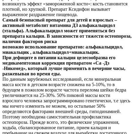
возникнуть эффект «замороженной кости»: кость становится
плотной, но хрупкой. Препарат Ксидифон вызывает
выраженное раздражение пищевода.
Самый безопасный препарат для детей и взрослых –
активный метаболит витамина ДЗ альфакальцидол
(этальфа). Альфакальцидол может применяться без
препарата кальция. В зависимости от тяжести остеопороза,
наличия факторов риска
возможно использование препаратов: альфакальцидол,
миакальцик , альфакальцидол+миакальцик.
При дефиците в питании кальция целесообразна его
медикаментозная коррекция препаратом «Са -Дз
-Никомед», который лучше применять в вечерние часы,
разжевывая во время еды.
По данным зарубежных исследований, если минеральная
масса кости в детском возрасте снижена на 5-10%, то в
будущем в пожилом возрасте частота перелома шейки бедра
увеличивается на 25-30%. 50% пиковой массы кости
взрослого человека запрограммировано генетически, т.е здесь
мы ничего изменить не можем, но остальные 50%
определяются факторами внешней среды, гиподинамией.
Поэтому необходима самостоятельная профилактика
остеопороза. Прежде всего, это физические упражнения,
ходьба, сбалансированное питание, прием кальция и
пребывание на свежем воздухе для выработки достаточного