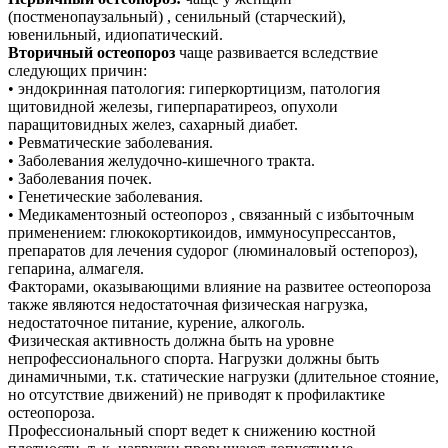
(постменопаузальный) , сенильный (старческий),
ювенильный, идиопатический.
Вторичный остеопороз
чаще развивается вследствие
следующих причин:
• эндокринная патология: гиперкортицизм, патология
щитовидной железы, гиперпаратиреоз, опухоли
паращитовидных желез, сахарный диабет.
• Ревматические заболевания.
• Заболевания желудочно-кишечного тракта.
• Заболевания почек.
• Генетические заболевания.
• Медикаментозный остеопороз , связанный с избыточным
применением: глюкокортикоидов, иммуносупрессантов,
препаратов для лечения судорог (люминаловый остепороз),
гепарина, алмагеля.
Факторами, оказывающими влияние на развитее остеопороза
также являются недостаточная физическая нагрузка,
недостаточное питание, курение, алкоголь.
Физическая активность должна быть на уровне
непрофессионального спорта. Нагрузки должны быть
динамичными, т.к. статические нагрузки (длительное стояние,
но отсутствие движений) не приводят к профилактике
остеопороза.
Профессиональный спорт ведет к снижению костной