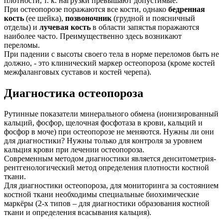
плотности, т. к. нагрузки превышают допустимые.
При остеопорозе поражаются все кости, однако
бедренная
кость
(ее шейка),
позвоночник
(грудной и поясничный
отделы) и
лучевая кость
в области запястья поражаются
наиболее часто. Преимущественно здесь возникают
переломы.
При падении с высоты своего тела в норме переломов быть не
должно, - это клинический маркер остеопороза (кроме костей
межфаланговых суставов и костей черепа).
Диагностика остеопороза
Рутинные показатели минерального обмена (ионизированный
кальций, фосфор, щелочная фосфотаза в крови, кальций и
фосфор в моче) при остеопорозе не меняются. Нужны ли они
для диагностики? Нужны только для контроля за уровнем
кальция крови при лечении остеопороза.
Современным методом диагностики является денситометрия-
рентгенологический метод определения плотности костной
ткани.
Для диагностики остеопороза, для мониторинга за состоянием
костной ткани необходимы специальные биохимические
маркёры (2-х типов – для диагностики образования костной
ткани и определения всасывания кальция).