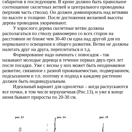
габаритов в последующем. В кроне должно быть правильное
соотношение скелетных ветвей и центрального проводника
(верхняя часть ствола). Он должен доминировать над ветвями
по высоте и толщине. После достижения желаемой высоты
дерева проводник укорачивают.
У взрослого дерева скелетные ветви должны
располагаться по стволу равномерно со всех сторон на
расстоянии не ближе чем 30-40 см одна над другой для их
нормального освещения и общего развития. Ветви не должны
налегать друг на друга, переплетаться и т.д.
Формирование надо начинать с новосадок - так
называют молодые деревца в течение первых двух-трех лет
после посадки. Уже с весны у них может быть неодинаковое
развитие, связанное с разной приживаемостью, подмерзанием,
подсыханием и т.п. поэтому и подход к каждому растению
должен быть индивидуальным.
Идеальный вариант для однолетки – когда распускаются
все почки, в том числе верхушечная (Рис.13), и уже в конце
июня бывают приросты по 20-30 см.