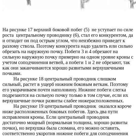
На рисунке 17 верхний боковой побег (5) не уступает по силе
роста центральному проводнику (6), стал его конкурентом, да
и отходит он под острым углом, что неизбежно приведет к
разлому ствола. Поэтому конкурента надо удалить или сильно
обрезать на наружную почку. Побеги 3 и 4 обрезают на
сильную наружную почку примерно на одном уровне кроны с
учетом соподчинения ветвей, а побеги 1 и 2 не обрезают, так
как они заканчиваются хорошо развитыми верхушечными
почками.
На рисунке 18 центральный проводник слишком
сильный, растет в ущерб нижним боковым веткам. Поэтому
его укорачиваем почти наполовину. Нижние побеги слегка
подрезаются на сильную почку только в том случае, если их
верхушечные почки развиты слабее нижерасположенных.
На рисунке 19 центральный проводник оказался короче
ниже расположенных боковых побегов. Здесь два пути
исправления кроны. Если центральный проводник
достаточно мощный (нормальная толщина, хорошо развиты
почки), но верхушка была сломана, его можно оставить,
соответственно укоротив нижние побеги для соподчинения