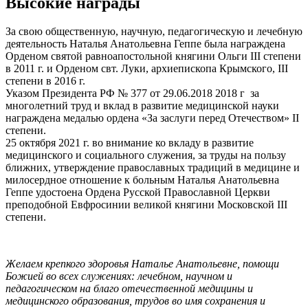
Высокие награды
За свою общественную, научную, педагогическую и лечебную
деятельность Наталья Анатольевна Геппе была награждена
Орденом святой равноапостольной княгини Ольги III степени
в 2011 г. и Орденом свт. Луки, архиепископа Крымского, III
степени в 2016 г.
Указом Президента РФ № 377 от 29.06.2018 2018 г за
многолетний труд и вклад в развитие медицинской науки
награждена медалью ордена «За заслуги перед Отечеством» II
степени.
25 октября 2021 г. во внимание ко вкладу в развитие
медицинского и социального служения, за труды на пользу
ближних, утверждение православных традиций в медицине и
милосердное отношение к больным Наталья Анатольевна
Геппе удостоена Ордена Русской Православной Церкви
преподобной Евфросинии великой княгини Московской III
степени.
Желаем крепкого здоровья Наталье Анатольевне, помощи
Божией во всех служениях: лечебном, научном и
педагогическом на благо отечественной медицины и
медицинского образования, трудов во имя сохранения и