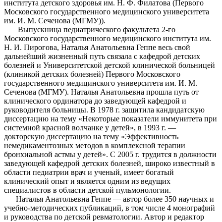
института детского здоровья им. Н. Ф. Филатова (Первого
Московского государственного медицинского университета
им. И. М. Сеченова (МГМУ)).
Выпускница педиатрического факультета 2-го
Московского государственного медицинского института им.
Н. И. Пирогова, Наталья Анатольевна Геппе весь свой
дальнейший жизненный путь связала с кафедрой детских
болезней и Университетской детской клинической больницей
(клиникой детских болезней) Первого Московского
государственного медицинского университета им. И. М.
Сеченова (МГМУ). Наталья Анатольевна прошла путь от
клинического ординатора до заведующей кафедрой и
руководителя больницы. В 1978 г. защитила кандидатскую
диссертацию на тему «Некоторые показатели иммунитета при
системной красной волчанке у детей», в 1993 г. —
докторскую диссертацию на тему «Эффективность
немедикаментозных методов в комплексной терапии
бронхиальной астмы у детей». С 2005 г. трудится в должности
заведующей кафедрой детских болезней, широко известный в
области педиатрии врач и ученый, имеет богатый
клинический опыт и является одним из ведущих
специалистов в области детской пульмонологии.
Наталья Анатольевна Геппе — автор более 350 научных и
учебно-методических публикаций, в том числе 4 монографий
и руководства по детской ревматологии. Автор и редактор