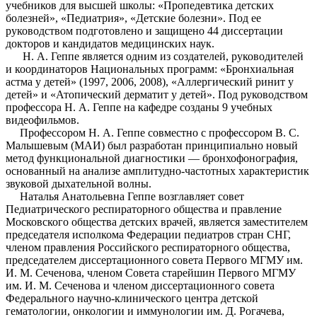
учебников для высшей школы: «Пропедевтика детских
болезней», «Педиатрия», «Детские болезни». Под ее
руководством подготовлено и защищено 44 диссертации
докторов и кандидатов медицинских наук.
Н. А. Геппе является одним из создателей, руководителей
и координаторов Национальных программ: «Бронхиальная
астма у детей» (1997, 2006, 2008), «Аллергический ринит у
детей» и «Атопический дерматит у детей». Под руководством
профессора Н. А. Геппе на кафедре созданы 9 учебных
видеофильмов.
Профессором Н. А. Геппе совместно с профессором В. С.
Малышевым (МАИ) был разработан принципиально новый
метод функциональной диагностики — бронхофонография,
основанный на анализе амплитудно-частотных характеристик
звуковой дыхательной волны.
Наталья Анатольевна Геппе возглавляет совет
Педиатрического респираторного общества и правление
Московского общества детских врачей, является заместителем
председателя исполкома Федерации педиатров стран СНГ,
членом правления Российского респираторного общества,
председателем диссертационного совета Первого МГМУ им.
И. М. Сеченова, членом Совета старейшин Первого МГМУ
им. И. М. Сеченова и членом диссертационного совета
Федерального научно-клинического центра детской
гематологии, онкологии и иммунологии им. Д. Рогачева,